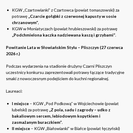
KGW „Czartowianki” z Czartowca (powiat tomaszowski) za
potrawę
„Czarcie gołąbki z czerwonej kapusty w sosie
chrzanowym”
,
KGW w Moniatyczach (powiat hrubieszowski) za potrawę
„Podchmielona kaczka nadziewana kaszą i grzybami”
.
Powitanie Lata w Słowiańskim Stylu – Pliszczyn (27 czerwca
2026 r.)
Podczas wydarzenia na stadionie drużyny Czarni Pliszczyn
uczestnicy konkursu zaprezentowali potrawy łączące tradycyjne
smaki z nowoczesnym podejściem do kuchni regionalnej.
Laureaci:
I miejsce
– KGW „Pod Podkową” w Wojciechowie (powiat
lubelski) za potrawę
„Z pola, sadu i zagrody – udko z
bakaliowym sercem, lebiodowym kopytkiem i
zasmażanym buraczkiem”
.
II miejsce
– KGW „Białowianki” w Białce (powiat łęczyński)