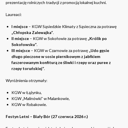
prezentację rolniczych tradycji z promocją lokalnej kuchni.
Laureaci:
I miejsce
– KGW Sąsiedzkie Klimaty z Sąsieczna za potrawę
„Chłopska Zalewajka”
.
II miejsce
– KGW w Sokołowie za potrawę
„Królik po
Sokołowsku”
.
III miejsce
– KGW w Czarnowie za potrawę
„Udo gęsie
długo pieczone w sosie piernikowym z jabłkiem
faszerowanym konfiturą ze śliwki i rzepy oraz puree z
rzepy toruńskiej”
.
Wyróżnienia otrzymały:
KGW w Łążynku,
KGW „Malinówki” w Malankowie,
KGW w Robakowie.
Festyn Letni – Biały Bór (27 czerwca 2026 r.)