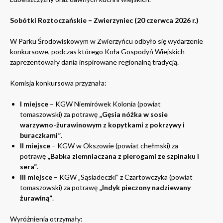
Sobótki Roztoczańskie – Zwierzyniec (20 czerwca 2026 r.)
W Parku Środowiskowym w Zwierzyńcu odbyło się wydarzenie
konkursowe, podczas którego Koła Gospodyń Wiejskich
zaprezentowały dania inspirowane regionalną tradycją.
Komisja konkursowa przyznała:
I miejsce
– KGW Niemirówek Kolonia (powiat
tomaszowski) za potrawę
„Gęsia nóżka w sosie
warzywno-żurawinowym z kopytkami z pokrzywy i
buraczkami”
.
II miejsce
– KGW w Okszowie (powiat chełmski) za
potrawę
„Babka ziemniaczana z pierogami ze szpinaku i
sera”
.
III miejsce
– KGW „Sąsiadeczki” z Czartowczyka (powiat
tomaszowski) za potrawę
„Indyk pieczony nadziewany
żurawiną”
.
Wyróżnienia otrzymały: