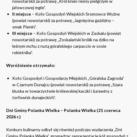
nowotarski) za potrawę „Król kniei i leśny pielgrzym w
jałowcowej mgle”.
II miejsce
– Koło Gospodyń Wiejskich Sromowce Wyżne
(powiat nowotarski) za potrawę „Jagnięcina gaździny –
smak Pienin”.
III miejsce
– Koło Gospodyń Wiejskich w Zaskalu (powiat
nowotarski) za potrawę „Zoskalański królik na dziko na
leśnym mchu z nutą góralskiego carpaccio w sosie
rokietnika”.
Wyróżnienie otrzymało:
Koło Gospodyń i Gospodarzy Miejskich „Góralska Zagroda”
w Czarnym Dunajcu (powiat nowotarski) za potrawę „Szara
kluska w towarzystwie królewskiej kaczki i żurawiny z
torfowisk dunajeckich”.
Dni Gminy Polanka Wielka – Polanka Wielka (21 czerwca
2026 r.)
Konkurs kulinarny odbył się również podczas wydarzenia „Dni
Gminy Polanka Wielka”, gromadząc reprezentacje kół gospodyń z