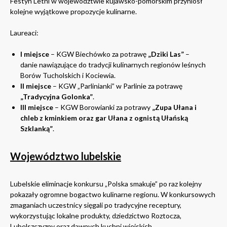
Festyn Letni w województwie kujawsko-pomorskim przyniósł
kolejne wyjątkowe propozycje kulinarne.
Laureaci:
I miejsce
– KGW Biechówko za potrawę
„Dziki Las”
–
danie nawiązujące do tradycji kulinarnych regionów leśnych
Borów Tucholskich i Kociewia.
II miejsce
– KGW „Parlinianki” w Parlinie za potrawę
„Tradycyjna Golonka”
.
III miejsce
– KGW Borowianki za potrawy
„Zupa Ułana i
chleb z kminkiem oraz gar Ułana z ognistą Ułańską
Szklanką”
.
Województwo lubelskie
Lubelskie eliminacje konkursu „Polska smakuje” po raz kolejny
pokazały ogromne bogactwo kulinarne regionu. W konkursowych
zmaganiach uczestnicy sięgali po tradycyjne receptury,
wykorzystując lokalne produkty, dziedzictwo Roztocza,
Lubelszczyzny oraz dawnych kuchni wiejskich.