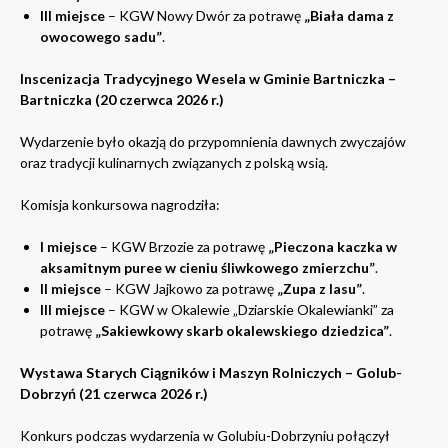
III miejsce
– KGW Nowy Dwór za potrawę
„Biała dama z
owocowego sadu”
.
Inscenizacja Tradycyjnego Wesela w Gminie Bartniczka –
Bartniczka (20 czerwca 2026 r.)
Wydarzenie było okazją do przypomnienia dawnych zwyczajów
oraz tradycji kulinarnych związanych z polską wsią.
Komisja konkursowa nagrodziła:
I miejsce
– KGW Brzozie za potrawę
„Pieczona kaczka w
aksamitnym puree w cieniu śliwkowego zmierzchu”
.
II miejsce
– KGW Jajkowo za potrawę
„Zupa z lasu”
.
III miejsce
– KGW w Okalewie „Dziarskie Okalewianki” za
potrawę
„Sakiewkowy skarb okalewskiego dziedzica”
.
Wystawa Starych Ciągników i Maszyn Rolniczych – Golub-
Dobrzyń (21 czerwca 2026 r.)
Konkurs podczas wydarzenia w Golubiu-Dobrzyniu połączył