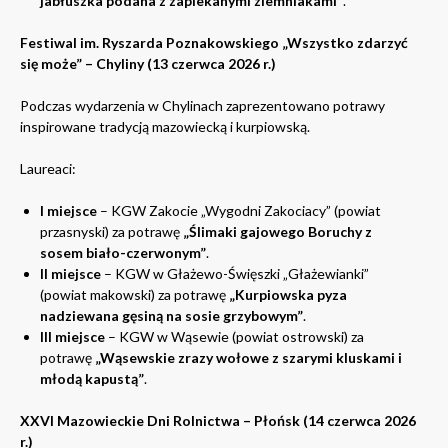
jabłuszka podana z zapiekanymi ziemniakami”
.
Festiwal im. Ryszarda Poznakowskiego „Wszystko zdarzyć
się może” – Chyliny (13 czerwca 2026 r.)
Podczas wydarzenia w Chylinach zaprezentowano potrawy
inspirowane tradycją mazowiecką i kurpiowską.
Laureaci:
I miejsce
– KGW Zakocie „Wygodni Zakociacy” (powiat
przasnyski) za potrawę
„Ślimaki gajowego Boruchy z
sosem biało-czerwonym”
.
II miejsce
– KGW w Głażewo-Święszki „Głażewianki”
(powiat makowski) za potrawę
„Kurpiowska pyza
nadziewana gęsiną na sosie grzybowym”
.
III miejsce
– KGW w Wąsewie (powiat ostrowski) za
potrawę
„Wąsewskie zrazy wołowe z szarymi kluskami i
młodą kapustą”
.
XXVI Mazowieckie Dni Rolnictwa – Płońsk (14 czerwca 2026
r.)