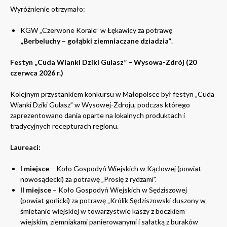
Wyróżnienie otrzymało:
KGW „Czerwone Korale” w Łękawicy za potrawę
„Berbeluchy – gołąbki ziemniaczane dziadzia”
.
Festyn „Cuda Wianki Dziki Gulasz” – Wysowa-Zdrój (20
czerwca 2026 r.)
Kolejnym przystankiem konkursu w Małopolsce był festyn „Cuda
Wianki Dziki Gulasz” w Wysowej-Zdroju, podczas którego
zaprezentowano dania oparte na lokalnych produktach i
tradycyjnych recepturach regionu.
Laureaci:
I miejsce
– Koło Gospodyń Wiejskich w Kąclowej (powiat
nowosądecki) za potrawę „Prosię z rydzami”.
II miejsce
– Koło Gospodyń Wiejskich w Sędziszowej
(powiat gorlicki) za potrawę „Królik Sędziszowski duszony w
śmietanie wiejskiej w towarzystwie kaszy z boczkiem
wiejskim, ziemniakami panierowanymi i sałatką z buraków