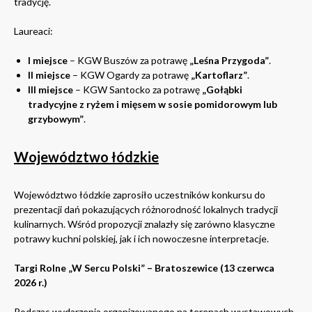
tradycję.
Laureaci:
I miejsce
– KGW Buszów za potrawę
„Leśna Przygoda”
.
II miejsce
– KGW Ogardy za potrawę
„Kartoflarz”
.
III miejsce
– KGW Santocko za potrawę
„Gołąbki
tradycyjne z ryżem i mięsem w sosie pomidorowym lub
grzybowym”
.
Województwo łódzkie
Województwo łódzkie zaprosiło uczestników konkursu do
prezentacji dań pokazujących różnorodność lokalnych tradycji
kulinarnych. Wśród propozycji znalazły się zarówno klasyczne
potrawy kuchni polskiej, jak i ich nowoczesne interpretacje.
Targi Rolne „W Sercu Polski” – Bratoszewice (13 czerwca
2026 r.)
Podczas wydarzenia organizowanego na terenach wystawowych