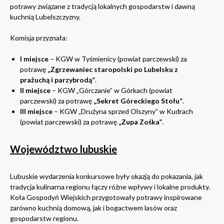
potrawy związane z tradycją lokalnych gospodarstw i dawną
kuchnią Lubelszczyzny.
Komisja przyznała:
I miejsce
– KGW w Tyśmienicy (powiat parczewski) za
potrawę
„Zgrzewaniec staropolski po Lubelsku z
prażuchą i parzybrodą”
.
II miejsce
– KGW „Górczanie” w Górkach (powiat
parczewski) za potrawę
„Sekret Góreckiego Stołu”
.
III miejsce
– KGW „Drużyna sprzed Olszyny” w Kudrach
(powiat parczewski) za potrawę
„Zupa Zośka”
.
Województwo lubuskie
Lubuskie wydarzenia konkursowe były okazją do pokazania, jak
tradycja kulinarna regionu łączy różne wpływy i lokalne produkty.
Koła Gospodyń Wiejskich przygotowały potrawy inspirowane
zarówno kuchnią domową, jak i bogactwem lasów oraz
gospodarstw regionu.