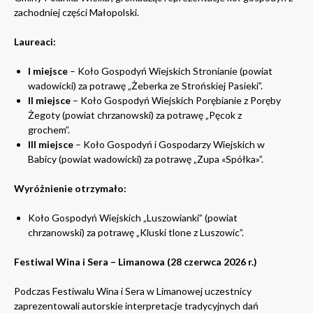
zachodniej części Małopolski.
Laureaci:
I miejsce
– Koło Gospodyń Wiejskich Stronianie (powiat
wadowicki) za potrawę „Żeberka ze Strońskiej Pasieki”.
II miejsce
– Koło Gospodyń Wiejskich Porębianie z Poręby
Żegoty (powiat chrzanowski) za potrawę „Pęcok z
grochem”.
III miejsce
– Koło Gospodyń i Gospodarzy Wiejskich w
Babicy (powiat wadowicki) za potrawę „Zupa «Spółka»”.
Wyróżnienie otrzymało:
Koło Gospodyń Wiejskich „Luszowianki” (powiat
chrzanowski) za potrawę „Kluski tlone z Luszowic”.
Festiwal Wina i Sera – Limanowa (28 czerwca 2026 r.)
Podczas Festiwalu Wina i Sera w Limanowej uczestnicy
zaprezentowali autorskie interpretacje tradycyjnych dań