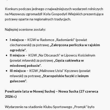
Konkurs podczas jednego z najważniejszych wydarzeń rolniczych
na Mazowszu zgromadził Koła Gospodyń Wiejskich prezentujące
potrawy oparte na regionalnych tradycjach.
Najlepiej ocenione zostały:
I miejsce
– KGW w Radomce „Radomianki” (powiat
ciechanowski) za potrawę
„Zakręcona perliczka w rajskim
ogrodzie”
.
II miejsce
– KGW „Na Obcasach” w Lipowcu Kościelnym
(powiat mławski) za potrawę
„Gęsia sakiewka w
miodowej pokusie”
.
III miejsce
– KGW „Malinowe Usta” Kęczewo (powiat
mławski) za potrawę
„Staropolskie fuczki z leśnym
gulaszem”
.
Powitanie lata w Nowej Suchej – Nowa Sucha (27 czerwca
2026 r.)
Wydarzenie na stadionie Klubu Sportowego „Promyk” było