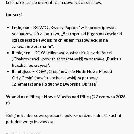
kolejną okazją do prezentacji mazowieckich smaków.
Laureaci:
I miejsce
– KGWiG „Kwiaty Paproci” w Paprotni (powiat
sochaczewski) za potrawę
„Staropolski bigos mazowiecki
szlachecki ze swojskim chlebem mazowieckim na
zakwasie z ziarnami”
.
II miejsce
– KGW Feliksowa, Zosina i Kożuszek-Parcel
„Chabrowianki” (powiat sochaczewski) za potrawę
„Fuśka z
kaczką i pokrzywą”
.
III miejsce
– KGW „Chopinowskie Nutki Nowe Mostki,
Orły Cesin” (powiat sochaczewski) za potrawę
„Ziemniaczane Poduchy z Dworską Okrasą”
.
Wianki nad Pilicą – Nowe Miasto nad Pilicą (27 czerwca 2026
r.)
Kolejne konkursowe spotkanie pokazało różnorodność kuchni
południowego Mazowsza.