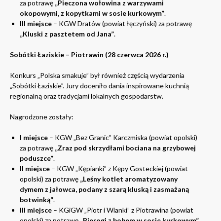
za potrawę
„Pieczona wołowina z warzywami
okopowymi, z kopytkami w sosie kurkowym”
.
III miejsce
– KGW Dratów (powiat łęczyński) za potrawę
„Kluski z pasztetem od Jana”
.
Sobótki Łaziskie – Piotrawin (28 czerwca 2026 r.)
Konkurs „Polska smakuje” był również częścią wydarzenia
„Sobótki Łaziskie”. Jury doceniło dania inspirowane kuchnią
regionalną oraz tradycjami lokalnych gospodarstw.
Nagrodzone zostały:
I miejsce
– KGW „Bez Granic” Karczmiska (powiat opolski)
za potrawę
„Zraz pod skrzydłami bociana na grzybowej
poduszce”
.
II miejsce
– KGW „Kępianki” z Kępy Gosteckiej (powiat
opolski) za potrawę
„Leśny kotlet aromatyzowany
dymem z jałowca, podany z szarą kluską i zasmażaną
botwinką”
.
III miejsce
– KGiGW „Piotr i Wianki” z Piotrawina (powiat
opolski) za potrawę
„Pierogi z bobem w sosie kurkowym”
.