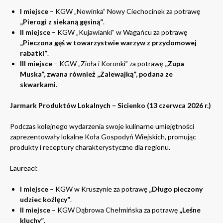
I miejsce
– KGW „Nowinka” Nowy Ciechocinek za potrawę
„Pierogi z siekaną gęsiną”
.
II miejsce
– KGW „Kujawianki” w Wagańcu za potrawę
„Pieczona gęś w towarzystwie warzyw z przydomowej
rabatki”
.
III miejsce
– KGW „Zioła i Koronki” za potrawę
„Zupa
Muska”, zwana również „Zalewajką”, podana ze
skwarkami
.
Jarmark Produktów Lokalnych – Sicienko (13 czerwca 2026 r.)
Podczas kolejnego wydarzenia swoje kulinarne umiejętności
zaprezentowały lokalne Koła Gospodyń Wiejskich, promując
produkty i receptury charakterystyczne dla regionu.
Laureaci:
I miejsce
– KGW w Kruszynie za potrawę
„Długo pieczony
udziec koźlęcy”
.
II miejsce
– KGW Dąbrowa Chełmińska za potrawę
„Leśne
kluchy”
.