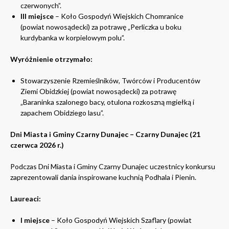
czerwonych”.
III miejsce
– Koło Gospodyń Wiejskich Chomranice
(powiat nowosądecki) za potrawę „Perliczka u boku
kurdybanka w korpielowym polu”.
Wyróżnienie otrzymało:
Stowarzyszenie Rzemieślników, Twórców i Producentów
Ziemi Obidzkiej (powiat nowosądecki) za potrawę
„Baraninka szalonego bacy, otulona rozkoszną mgiełką i
zapachem Obidziego lasu”.
Dni Miasta i Gminy Czarny Dunajec – Czarny Dunajec (21
czerwca 2026 r.)
Podczas Dni Miasta i Gminy Czarny Dunajec uczestnicy konkursu
zaprezentowali dania inspirowane kuchnią Podhala i Pienin.
Laureaci:
I miejsce
– Koło Gospodyń Wiejskich Szaflary (powiat