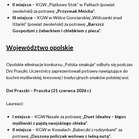
II miejsce
– KGW „Piątkowy Stok” w Pałkach (powiat
zwoleński) za potrawę
„Przysmak Mnicha”
.
III miejsce
– KGW w Wólce Gonciarskiej „Wólczanki znad
Iłżanki” (powiat zwoleński) za potrawę
„Barszcz
Gospodyni z żeberkiem i chlebkiem z pieca”
.
Województwo opolskie
Opolskie eliminacje konkursu „Polska smakuje” odbyły się podczas
Dni Praszki. Uczestnicy zaprezentowali potrawy nawiązujące do
kuchni myśliwskiej, kresowej i tradycyjnych smaków polskiej wsi.
Dni Praszki – Praszka (21 czerwca 2026 r.)
Laureaci:
I miejsce
– KGW Nasale za potrawę
„Duet idealny – bigos
myśliwski z pajdą swojskiego chleba”
.
II miejsce
– KGW w Kowalach „Babeczki z rodzynkami” za
potrawę
„Duszony policzek wołowy z leśną nutą”
.