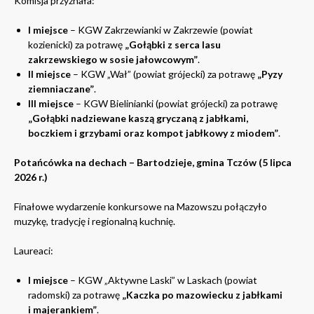
Komisja przyznała:
I miejsce
– KGW Zakrzewianki w Zakrzewie (powiat
kozienicki) za potrawę
„Gołąbki z serca lasu
zakrzewskiego w sosie jałowcowym”
.
II miejsce
– KGW „Wał” (powiat grójecki) za potrawę
„Pyzy
ziemniaczane”
.
III miejsce
– KGW Bielinianki (powiat grójecki) za potrawę
„Gołąbki nadziewane kaszą gryczaną z jabłkami,
boczkiem i grzybami oraz kompot jabłkowy z miodem”
.
Potańcówka na dechach – Bartodzieje, gmina Tczów (5 lipca
2026 r.)
Finałowe wydarzenie konkursowe na Mazowszu połączyło
muzykę, tradycję i regionalną kuchnię.
Laureaci:
I miejsce
– KGW „Aktywne Laski” w Laskach (powiat
radomski) za potrawę
„Kaczka po mazowiecku z jabłkami
i majerankiem”
.