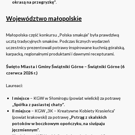
okrasą na przegryzkę”
.
Województwo małopolskie
Małopolska część konkursu „Polska smakuje” była prawdziwą
ucztą tradycyjnych smaków. Podczas licznych wydarzeń
uczestnicy prezentowali potrawy inspirowane kuchnią góralską,
karpacką, regionalnymi produktami i dawnymi recepturami.
Święto Miasta i Gminy Świątniki Górne – Świątniki Górne (6
czerwca 2026 r.)
Laureaci:
I miejsce
– KGW w Słomirogu (powiat wielicki) za potrawę
„Spółka z pasiastej chaty”
.
II miejsce
– KGW „3K – Kreatywne Kobiety Krasieńca”
(powiat krakowski) za potrawę
„Pstrąg z skalskich
potoków w boczkowym opończyku, na siuśpaju
jęczmiennym”
.