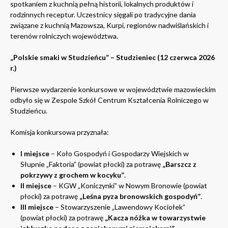
spotkaniem z kuchnią pełną historii, lokalnych produktów i
rodzinnych receptur. Uczestnicy sięgali po tradycyjne dania
związane z kuchnią Mazowsza, Kurpi, regionów nadwiślańskich i
terenów rolniczych województwa.
„Polskie smaki w Studzieńcu” – Studzieniec (12 czerwca 2026
r.)
Pierwsze wydarzenie konkursowe w województwie mazowieckim
odbyło się w Zespole Szkół Centrum Kształcenia Rolniczego w
Studzieńcu.
Komisja konkursowa przyznała:
I miejsce
– Koło Gospodyń i Gospodarzy Wiejskich w
Słupnie „Faktoria” (powiat płocki) za potrawę
„Barszcz z
pokrzywy z grochem w kocyku”
.
II miejsce
– KGW „Koniczynki” w Nowym Bronowie (powiat
płocki) za potrawę
„Leśna pyza bronowskich gospodyń”
.
III miejsce
– Stowarzyszenie „Lawendowy Kociołek”
(powiat płocki) za potrawę
„Kacza nóżka w towarzystwie