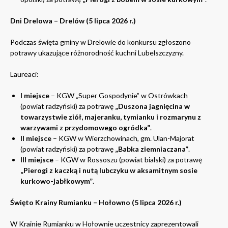
Dni Drelowa – Drelów (5 lipca 2026 r.)
Podczas święta gminy w Drelowie do konkursu zgłoszono
potrawy ukazujące różnorodność kuchni Lubelszczyzny.
Laureaci:
I miejsce
– KGW „Super Gospodynie” w Ostrówkach
(powiat radzyński) za potrawę
„Duszona jagnięcina w
towarzystwie ziół, majeranku, tymianku i rozmarynu z
warzywami z przydomowego ogródka”
.
II miejsce
– KGW w Wierzchowinach, gm. Ulan-Majorat
(powiat radzyński) za potrawę
„Babka ziemniaczana”
.
III miejsce
– KGW w Rossoszu (powiat bialski) za potrawę
„Pierogi z kaczką i nutą lubczyku w aksamitnym sosie
kurkowo-jabłkowym”
.
Święto Krainy Rumianku – Hołowno (5 lipca 2026 r.)
W Krainie Rumianku w Hołownie uczestnicy zaprezentowali