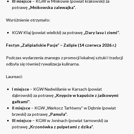
III miejsce
– KGW w Mnikowie (powiat krakowski) za
potrawę
„Mnikowska zalewajka”
.
Wyróżnienie otrzymało:
KGW Kłaj (powiat wielicki) za potrawę
„Dary lasu i ziemi”
.
Festyn „Zalipiańskie Pasje” – Zalipie (14 czerwca 2026 r.)
Podczas wydarzenia znanego z promocji lokalnej sztuki i tradycji
odbyła się również rywalizacja kulinarna.
Laureaci:
I miejsce
– KGW Nadwiślanie w Karsach (powiat
dąbrowski) za potrawę
„Knypcie w kapuście z jaśkowymi
gałkami”
.
II miejsce
– KGW „Warkocz Tarłówny” w Dębnie (powiat
brzeski) za potrawę
„Pamuła”
.
III miejsce
– KGW w Joninach (powiat tarnowski) za
potrawę
„Krzonówka z pulpetami z dzika”
.