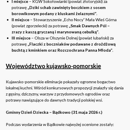
I miejsce
– KGW Sokołowianki (powiat złotoryjski) za
potrawę
„Dziki schab zawinięty boczkiem z sosem
borowikowym podany z kluskami żelaznymi”
.
II miejsce
– Stowarzyszenie „Echo Nocy” Mała Wieś Górna
(powiat zgorzelecki) za potrawę
„Smak Dawnych Pól –
zrazy z kaszą gryczaną i marynowaną cebulką”
.
III miejsce
– Olsza w Olszynie Dolnej (powiat lubański) za
potrawę
„Flaczki z boczniaków podawane z drożdżową
buchtą z kminkiem oraz Rozczochrana Panna Młoda”
.
Województwo kujawsko-pomorskie
Kujawsko-pomorskie eliminacje pokazały ogromne bogactwo
lokalnej kuchni. Wśród konkursowych propozycji znalazły się dania
z gęsiny, dziczyzny, warzyw z przydomowych ogrodów oraz
potrawy nawiązujące do dawnych tradycji polskiej wsi.
Gminny Dzień Dziecka – Bądkowo (31 maja 2026 r.)
Podczas wydarzenia w Bądkowie najwyżej ocenione zostały: