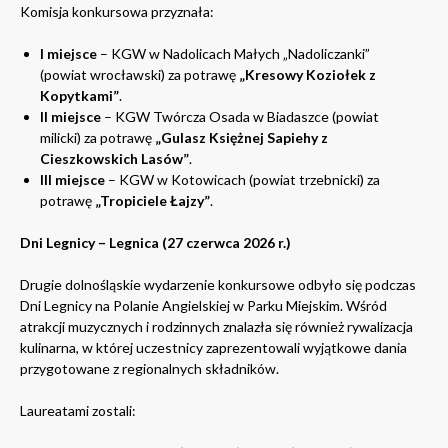
Komisja konkursowa przyznała:
I miejsce
– KGW w Nadolicach Małych „Nadoliczanki”
(powiat wrocławski) za potrawę
„Kresowy Koziołek z
Kopytkami”
.
II miejsce
– KGW Twórcza Osada w Biadaszce (powiat
milicki) za potrawę
„Gulasz Księżnej Sapiehy z
Cieszkowskich Lasów”
.
III miejsce
– KGW w Kotowicach (powiat trzebnicki) za
potrawę
„Tropiciele Łajzy”
.
Dni Legnicy – Legnica (27 czerwca 2026 r.)
Drugie dolnośląskie wydarzenie konkursowe odbyło się podczas
Dni Legnicy na Polanie Angielskiej w Parku Miejskim. Wśród
atrakcji muzycznych i rodzinnych znalazła się również rywalizacja
kulinarna, w której uczestnicy zaprezentowali wyjątkowe dania
przygotowane z regionalnych składników.
Laureatami zostali: