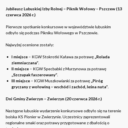
Jubileusz Lubuskiej Izby Rolnej – Piknik Wołowy – Pszczew (13
czerwca 2026 r.)
Pierwsze spotkanie konkursowe w województwie lubuskim
odbyło się podczas Pikniku Wołowego w Pszczewie.
Najwyżej ocenione zostały:
I miejsce
– KGW Stokrotki Kaława za potrawę
„Rolada
ziemniaczana”
.
II miejsce
– KGW Specbabki z Murzynowa za potrawę
„Szczupak faszerowany”
.
III miejsce
– KGW Muszkowianki za potrawę
„Piróg
gryczany z wołowiną – wschód i zachód, leśna nuta”
.
Dni Gminy Zwierzyn – Zwierzyn (20 czerwca 2026 r.)
Następne lubuskie wydarzenie konkursowe odbyło się na terenie
boiska KS Pionier w Zwierzynie. Uczestnicy zaprezentowali
regionalne smaki oraz potrawy przygotowane z dbałością o