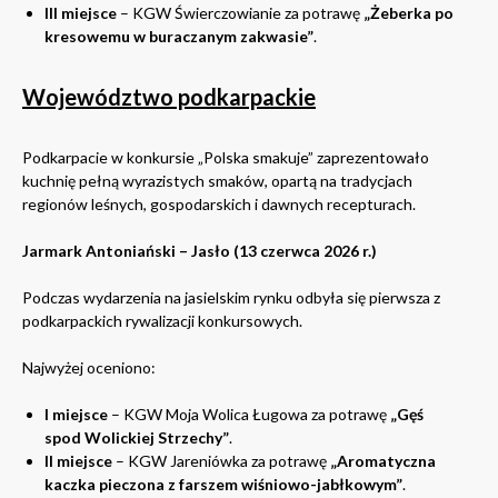
III miejsce
– KGW Świerczowianie za potrawę
„Żeberka po
kresowemu w buraczanym zakwasie”
.
Województwo podkarpackie
Podkarpacie w konkursie „Polska smakuje” zaprezentowało
kuchnię pełną wyrazistych smaków, opartą na tradycjach
regionów leśnych, gospodarskich i dawnych recepturach.
Jarmark Antoniański – Jasło (13 czerwca 2026 r.)
Podczas wydarzenia na jasielskim rynku odbyła się pierwsza z
podkarpackich rywalizacji konkursowych.
Najwyżej oceniono:
I miejsce
– KGW Moja Wolica Ługowa za potrawę
„Gęś
spod Wolickiej Strzechy”
.
II miejsce
– KGW Jareniówka za potrawę
„Aromatyczna
kaczka pieczona z farszem wiśniowo-jabłkowym”
.