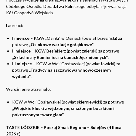
Łódzkiego Ośrodka Doradztwa Rolniczego odbyła się rywalizacja
Kół Gospodyń Wiejskich.
Laureaci:
I miejsce
– KGW „Osinki” w Osinach (powiat brzeziński) za
potrawę
„Osinkowe wariacje gołąbkowe”
.
II miejsce
– KGW Besiekierz (powiat zgierski) za potrawę
„Szlachetny Rumieniec na Łanach Jęczmiennych”
.
III miejsce
– KGW w Woli Gosławskiej (powiat łowicki) za
potrawę
„Tradycyjna szczawiowa w nowoczesnym
wydaniu”
.
Wyróżnienie otrzymało:
KGW w Woli Gosławskiej (powiat skierniewicki) za potrawę
„Wiejskie kluski z wędzonym, smażonym boczkiem i
pokruszonym twarogiem”
.
TASTE ŁÓDZKIE – Poczuj Smak Regionu – Sulejów (4 lipca
2026 r.)