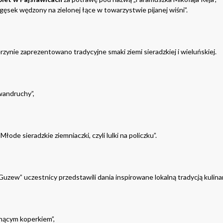
gęsek wędzony na zielonej łące w towarzystwie pijanej wiśni”.
ynie zaprezentowano tradycyjne smaki ziemi sieradzkiej i wieluńskiej.
wandruchy”,
e sieradzkie ziemniaczki, czyli lulki na policzku”.
zew” uczestnicy przedstawili dania inspirowane lokalną tradycją kulina
ącym koperkiem”,