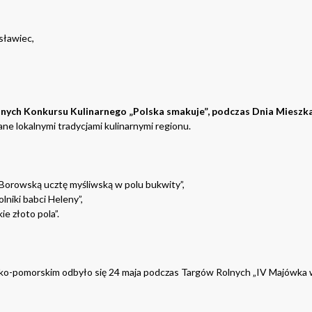
sławiec,
lnych Konkursu Kulinarnego „Polska smakuje”, podczas Dnia Miesz
e lokalnymi tradycjami kulinarnymi regionu.
orowską ucztę myśliwską w polu bukwity”,
niki babci Heleny”,
 złoto pola”.
o-pomorskim odbyło się 24 maja podczas Targów Rolnych „IV Majówka w 