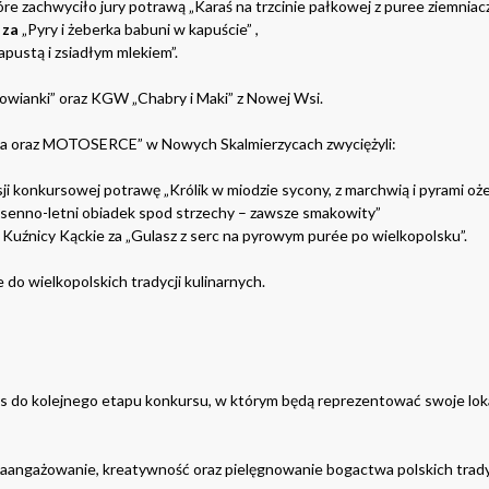
óre zachwyciło jury potrawą „Karaś na trzcinie pałkowej z puree ziemniac
 za
„Pyry i żeberka babuni w kapuście” ,
kapustą i zsiadłym mlekiem”.
wianki” oraz KGW „Chabry i Maki” z Nowej Wsi.
cka oraz MOTOSERCE” w Nowych Skalmierzycach zwyciężyli:
 konkursowej potrawę „Królik w miodzie sycony, z marchwią i pyrami oże
nno-letni obiadek spod strzechy – zawsze smakowity”
Kuźnicy Kąckie za „Gulasz z serc na pyrowym purée po wielkopolsku”.
do wielkopolskich tradycji kulinarnych.
s do kolejnego etapu konkursu, w którym będą reprezentować swoje lokal
ngażowanie, kreatywność oraz pielęgnowanie bogactwa polskich tradycj