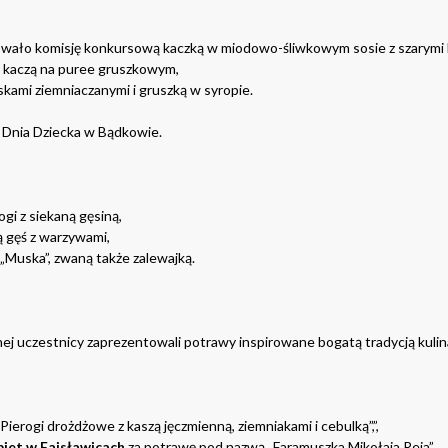
wało komisję konkursową kaczką w miodowo-śliwkowym sosie z szarymi 
 kaczą na puree gruszkowym,
ami ziemniaczanymi i gruszką w syropie.
 Dnia Dziecka w Bądkowie.
i z siekaną gęsiną,
 gęś z warzywami,
„Muska”, zwaną także zalewajką.
nej uczestnicy zaprezentowali potrawy inspirowane bogatą tradycją kulin
„Pierogi drożdżowe z kaszą jęczmienną, ziemniakami i cebulką”,”,
iet w Fajsławicach
za potrawę pod nazwą „Faramuszka Mikołaja Reja”,