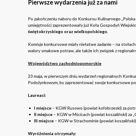
Pierwsze wydarzenia już za nami
Po zakończeniu naboru do Konkursu Kulinarnego „Polska 
umiejętności zaprezentowały już Koła Gospodyń Wiejski
świętokrzyskiego oraz wielkopolskiego
.
Komisje konkursowe miały niełatwe zadanie – na stołach p
walory smakowe potraw, ale także ich związek z regional
Województwo zachodniopomorskie
23 maja, w pierwszym dniu wydarzeń regionalnych Konkur
Podożynkowym, by zaprezentować swoje konkursowe po
Laureaci:
I miejsce
– KGW Rusowo (powiat kołobrzeski) za potr
II miejsce
– KGW w Mścicach (powiat koszaliński) za „
III miejsce
– KGW w Strachominie (powiat koszaliński) 
Wyróżnienia otrzymały: