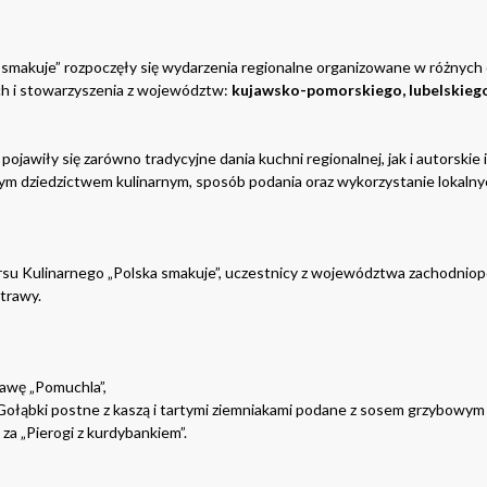
smakuje” rozpoczęły się wydarzenia regionalne organizowane w różnych 
ch i stowarzyszenia z województw:
kujawsko-pomorskiego, lubelskiego
ojawiły się zarówno tradycyjne dania kuchni regionalnej, jak i autorskie
nym dziedzictwem kulinarnym, sposób podania oraz wykorzystanie lokaln
su Kulinarnego „Polska smakuje”, uczestnicy z województwa zachodniopo
trawy.
awę „Pomuchla”,
Gołąbki postne z kaszą i tartymi ziemniakami podane z sosem grzybowym 
za „Pierogi z kurdybankiem”.