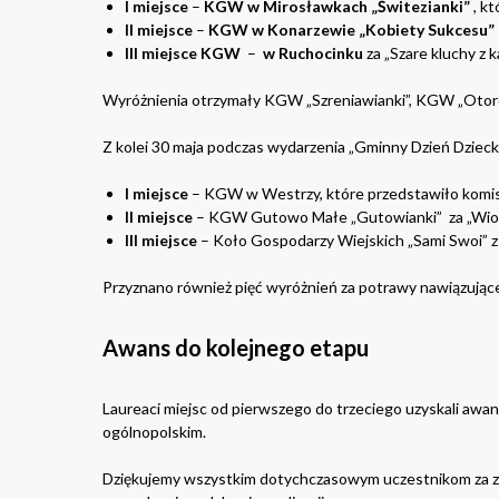
I miejsce
–
KGW w Mirosławkach „Świtezianki”
, kt
II miejsce
–
KGW w Konarzewie „Kobiety Sukcesu”
III miejsce
KGW
–
w Ruchocinku
za „Szare kluchy z 
Wyróżnienia otrzymały KGW „Szreniawianki”, KGW „Otoro
Z kolei 30 maja podczas wydarzenia „Gminny Dzień Dzie
I miejsce
– KGW w Westrzy, które przedstawiło komisji
II miejsce
– KGW Gutowo Małe „Gutowianki” za „Wiose
III miejsce
– Koło Gospodarzy Wiejskich „Sami Swoi” z 
Przyznano również pięć wyróżnień za potrawy nawiązujące 
Awans do kolejnego etapu
Laureaci miejsc od pierwszego do trzeciego uzyskali awan
ogólnopolskim.
Dziękujemy wszystkim dotychczasowym uczestnikom za zaa