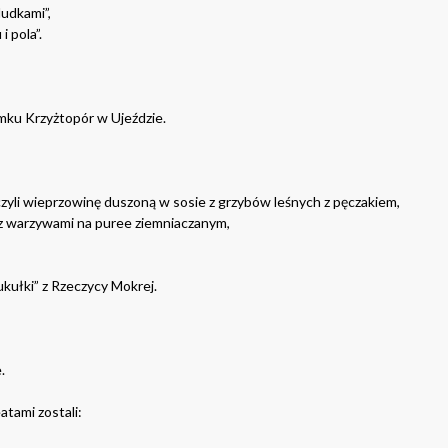
udkami”,
 pola”.
amku Krzyżtopór w Ujeździe.
czyli wieprzowinę duszoną w sosie z grzybów leśnych z pęczakiem,
z warzywami na puree ziemniaczanym,
ułki” z Rzeczycy Mokrej.
.
tami zostali: