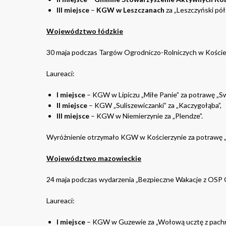
III miejsce
–
KGW w Leszczanach
za „Leszczyński pół
Województwo łódzkie
30 maja podczas Targów Ogrodniczo-Rolniczych w Kościerz
Laureaci:
I miejsce
– KGW w Lipiczu „Miłe Panie” za potrawę „S
II miejsce
– KGW „Suliszewiczanki” za „Kaczygołąba”,
III miejsce
– KGW w Niemierzynie za „Plendze”.
Wyróżnienie otrzymało KGW w Kościerzynie za potrawę „Młod
Województwo mazowieckie
24 maja podczas wydarzenia „Bezpieczne Wakacje z OSP Gu
Laureaci:
I miejsce
– KGW w Guzewie za „Wołową ucztę z pachn