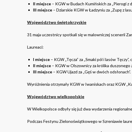
II miejsce
– KGW w Budach Kumińskich za „Pierogi z d
III miejsce
– Dziarskie KGW w Ładzyniu za „Zupę z lasu i
Województwo świętokrzyskie
31 maja uczestnicy spotkali się w malowniczej scenerii Z
Laureaci:
I miejsce
– KGW „Tęcza” za „Smaki pól i lasów Tęczy”, 
II miejsce
– KGW w Olszownicy za królika duszonego 
III miejsce
– KGW Ujazd za „Gęś w dwóch odsłonach”.
Wyróżnienia otrzymały KGW w Iwaniskach oraz KGW „Kuk
Województwo wielkopolskie
W Wielkopolsce odbyły się już dwa wydarzenia regionalne
Podczas Festynu Zielonoświątkowego w Szreniawie laurea