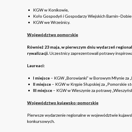
KGW w Konikowie,
Koło Gospodyń i Gospodarzy Wiejskich Barnin–Dobie
KGW we Wrześnicy.
Województwo pomorskie
Również 23 maja, w pierwszym dniu wydarzeń regiona
rywalizacji.
Uczestnicy zaprezentowali potrawy inspirowan
Laureaci:
I miejsce
– KGW „Borowianki” w Borowym Młynie za „B
II miejsce
– KGW w Krępie Słupskiej za „Pomorskie stol
III miejsce
– KGW w Wieszynie za potrawę „Wieszyńskie
Województwo kujawsko-pomorskie
Pierwsze wydarzenie regionalne w województwie kujawsk
konkursowych.