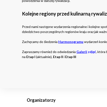
powodzenia w dalszej rywalizacji.
Kolejne regiony przed kulinarną rywaliz
Przed nami następne wydarzenia regionalne i kolejne spot
dziedzictwo poszczególnych regionów kraju oraz jak ważn
Zachęcamy do śledzenia
Harmonogramu
wydarzeń konku
Zapraszamy również do odwiedzania
Galerii
zdjęć
, która
na
Etap I
(aktualnie),
Etap II
i
Etap III
Organizatorzy