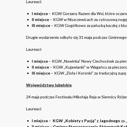
Laureaci:
I miejsce
– KGW Gorzany Razem dla Wsi, które oczaro
II miejsce
– KGW w Niszczewicach za cytrusową nogę
III miejsce
– KGW Gogółkowo za pałucką kaczkę z klusk
Drugie wydarzenie odbyło się 31 maja podczas Gminnego
Laureaci:
I miejsce
– KGW „Nowinka” Nowy Ciechocinek za pierog
II miejsce
– KGW „Kujawianki” w Wagańcu za pieczoną
III miejsce
– KGW „Zioła i Koronki” za tradycyjną zupę 
Województwo lubelskie
24 maja podczas Festiwalu Mikołaja Reja w Siennicy Róża
Laureaci:
I miejsce
–
KGW „Kobiety z Pasją” z Jagodnego
za 
II miejsce
–
Gminne Stowarzyszenie Aktywnych Kob